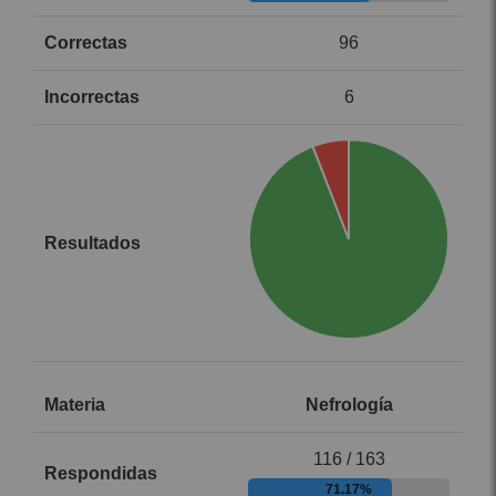
96
6
Nefrología
116 / 163
71.17%