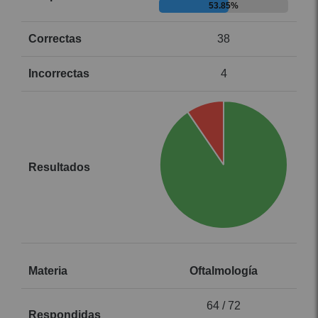
53.85%
38
4
Oftalmología
64 / 72