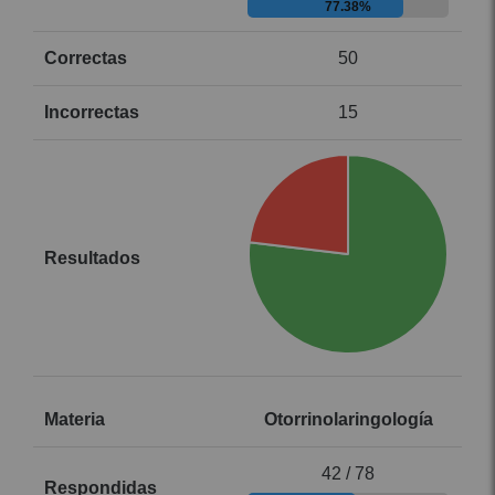
77.38%
50
15
Otorrinolaringología
42 / 78