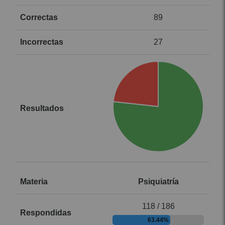
89
27
Psiquiatría
118 / 186
63.44%