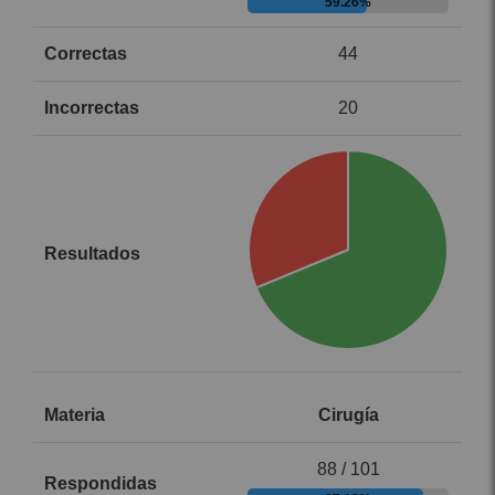
59.26%
44
20
Cirugía
88 / 101