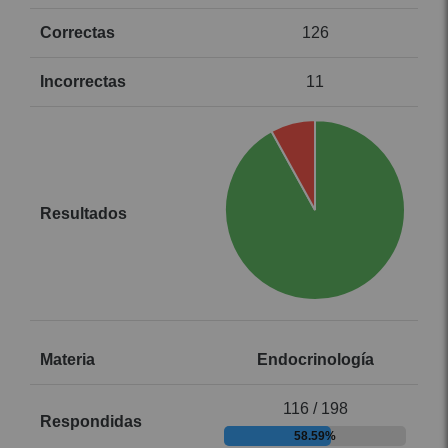
126
11
Endocrinología
116 / 198
58.59%