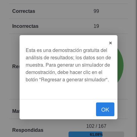
99
19
×
OK
Reumatología
102 / 167
61.08%