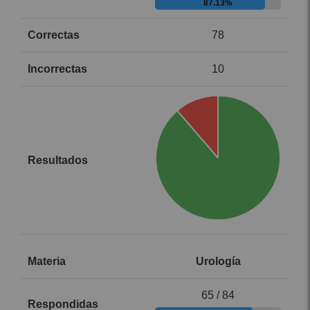
87.13%
78
10
Urología
65 / 84