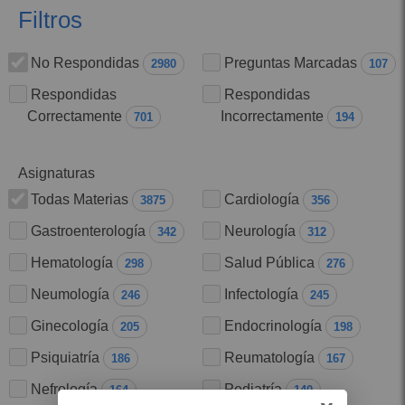
Filtros
No Respondidas
Preguntas Marcadas
2980
107
Respondidas
Respondidas
Correctamente
Incorrectamente
701
194
Asignaturas
Asignaturas
Todas Materias
Cardiología
3875
356
Gastroenterología
Neurología
342
312
Hematología
Salud Pública
298
276
Neumología
Infectología
246
245
Ginecología
Endocrinología
205
198
Psiquiatría
Reumatología
186
167
Nefrología
Pediatría
164
140