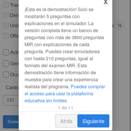
X
Traumatología
Bioética
135
118
Dermatología
Cirugía
109
102
Urología
Otorrinolaringología
84
78
Oftalmología
72
Activar Temporizador
Generar Simulador sin explicaciones
Ocultar imágenes en las explicaciones
Puedes comprar
Cantidad de preguntas
el acceso para usar la plataforma
educativa sin limites
Atrás
Siguiente